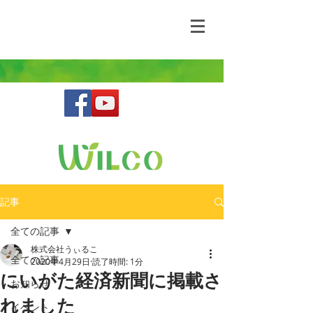
野生動物との共存を目指す鳥獣害コンサルティ
ングファーム
記事
全ての記事
株式会社うぃるこ
全ての記事
2020年4月29日
読了時間: 1分
にいがた経済新聞に掲載さ
お知らせ
れました
イベント