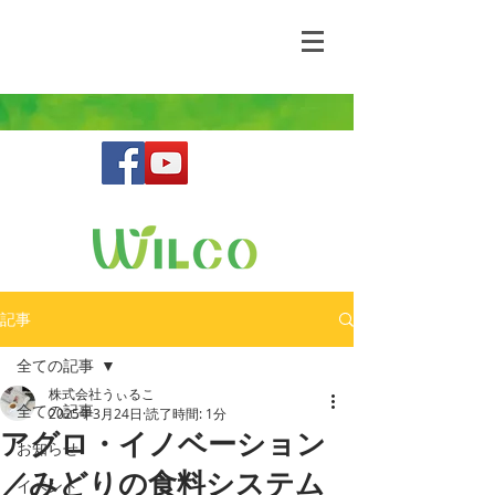
野生動物との共存を目指す鳥獣害コンサルティ
ングファーム
記事
全ての記事
株式会社うぃるこ
全ての記事
2025年3月24日
読了時間: 1分
アグロ・イノベーション
お知らせ
／みどりの食料システム
イベント