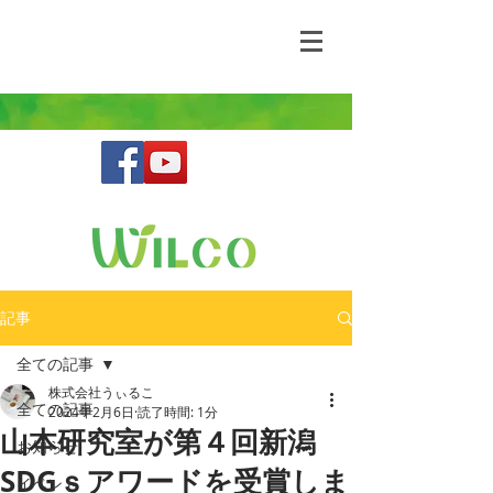
野生動物との共存を目指す鳥獣害コンサルティ
ングファーム
記事
全ての記事
株式会社うぃるこ
全ての記事
2024年2月6日
読了時間: 1分
山本研究室が第４回新潟
お知らせ
SDGｓアワードを受賞しま
イベント