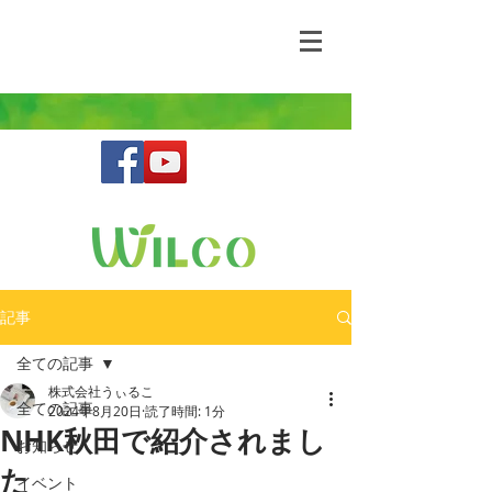
野生動物との共存を目指す鳥獣害コンサルティ
ングファーム
記事
全ての記事
株式会社うぃるこ
全ての記事
2024年8月20日
読了時間: 1分
NHK秋田で紹介されまし
お知らせ
た
イベント