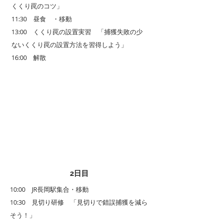
くくり罠のコツ」
11:30 昼食 ・移動
13:00 くくり罠の設置実習 「捕獲失敗の少
ないくくり罠の設置方法を習得しよう」
16:00 解散
2日目
10:00 JR長岡駅集合・移動
10:30 見切り研修 「見切りで錯誤捕獲を減ら
そう！」