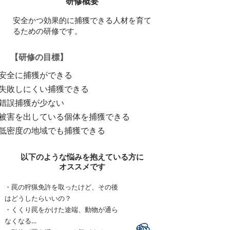
研修概要
​安全かつ効果的に捕獲できる人材を育て
るための研修です。
【研修の目標】
安全に捕獲ができる
失敗しにくい捕獲できる
錯誤捕獲が少ない
被害を出している個体を捕獲できる
​低密度の地域でも捕獲できる
以下のような悩みを抱えている方に
オススメです
・罠の狩猟免許を取ったけど、その後
はどうしたらいいの？
・くくり罠をかけた途端、動物が通ら
なくなる…