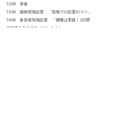
12:00 昼食
13:00 講師現地設置 「現地での設置のコツ」
14:00 参加者現地設置 「捕獲は実践！2日間
の技術を自分のモノにしよう！」
16:00 解散
​※お車以外でお越しの方は職員が長岡駅にお迎
えに参ります。
お車でお越しの方は直接事務所までお越しく
ださい。
お申込み