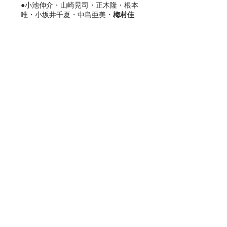
●小池伸介・山崎晃司・正木隆・根本
唯・小坂井千夏・中島亜美・
梅村佳
寛
・梶光一 (2010)ツキノワグマの行
動様式とブナ科堅果の結実量および食
性との関係. 第 16 回野生生物保護学
会・日本哺乳類学会 2010 年度合同大
会．ポスター発表．
❖
表彰等
❖
●2011年_日本生態学会 最優秀ポスタ
ー賞：「ブナ科堅果資源量の年次変化
がツキノワグマの生息地選択に与える
影響」
●
モットー・趣味等
趣味は格闘技観戦。モットーは、
「弱きを助け強きを挫く」 好きな生
き物はクマだが、
あつれきの軽減のために、いつも公平
かつフラットに物事を見ることを心が
けている