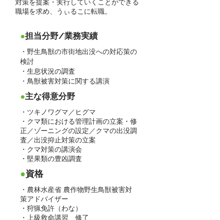
対策を提案・実行していくことができる
職場を求め、うぃるこに転職。
●
担当分野/業務実績
・野生鳥獣の市街地出没への対応策の
検討
・生息状況の調査
・鳥獣被害対策に関する講演
●
主な得意分野
・ツキノワグマ／ヒグマ
・クマ類における管理計画の立案・修
正／ゾーニングの設定／クマの出没調
査／出没抑止対策の立案
・クマ対策の講演会
・堅果類の豊凶調査
●
資格
・農林水産省 農作物野生鳥獣被害対
策アドバイザー
・狩猟免許（わな）
・上級救命講習 修了