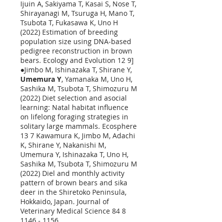
Ijuin A, Sakiyama T, Kasai S, Nose T,
Shirayanagi M, Tsuruga H, Mano T,
Tsubota T, Fukasawa K, Uno H
(2022) Estimation of breeding
population size using DNA‐based
pedigree reconstruction in brown
bears. Ecology and Evolution 12 9]​​
●Jimbo M, Ishinazaka T, Shirane Y,
Umemura Y
, Yamanaka M, Uno H,
Sashika M, Tsubota T, Shimozuru M
(2022) Diet selection and asocial
learning: Natal habitat influence
on lifelong foraging strategies in
solitary large mammals. Ecosphere
13 7 Kawamura K, Jimbo M, Adachi
K, Shirane Y, Nakanishi M,
Umemura Y, Ishinazaka T, Uno H,
Sashika M, Tsubota T, Shimozuru M
(2022) Diel and monthly activity
pattern of brown bears and sika
deer in the Shiretoko Peninsula,
Hokkaido, Japan. Journal of
Veterinary Medical Science
84 8
1146 - 1156