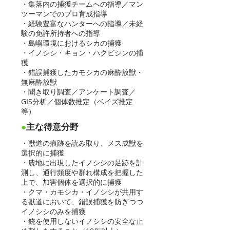
・集落内の捕獲チームへの指導／マン
ツーマンでのプロ育成指導
・経験豊富なハンターへの指導／未経
験の免許所持者への指導
・島嶼環境におけるシカの捕獲
・イノシシ・キョン・ハクビシンの捕
獲
・錯誤捕獲したカモシカの麻酔放獣・
無麻酔放獣
・聞き取り調査／アンケート調査／
GIS分析／個体数推定（ベイズ推定
等）
●
主な得意分野
・獣道の痕跡を読み取り、メス成獣を
選択的に捕獲
・農地に出現したイノシシの足跡を計
測し、通行頻度や群れ構成を把握した
上で、加害個体を選択的に捕獲
・クマ・カモシカ・イノシシが共用す
る獣道において、錯誤捕獲を防ぎつつ
イノシシのみを捕獲
・銃を使用しないイノシシの安全な止