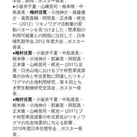
学会．静岡．ポスター発表．
●小坂井千夏・山﨑晃司・根本唯・中
島亜美・
梅村佳寛
・小池伸介・後藤優
介・葛西真輔・阿部真・正木隆・梶光
一（2012）ツキノワグマ活動量の変
動パターンを見つけました：堅果類の
利用可能量との関係に注目して．日本
哺乳類学会 2012 年度大会．ポスター
発表．
●
梅村佳寛
・小坂井千夏・中島亜美・
根本唯・小池伸介・郡麻里・阿部真・
正木隆・山崎晃司・梶光一 (2011) 足
尾・日光山地におけるブナ科堅果資源
量の分布と年次変動に関連したツキノ
ワグマの土地利用研究．第 8 回とち
ぎ野生動物研究交流会．ポスター発
表．
●
梅村佳寛
・小坂井千夏・中島亜美・
根本唯・小池伸介・郡麻里・阿部真・
正木隆・山崎晃司・梶光一 (2011) ブ
ナ科堅果資源量の年次変化がツキノワ
グマの生息地選択に与える影響．
2010年度日本生態学会．ポスター発
表．