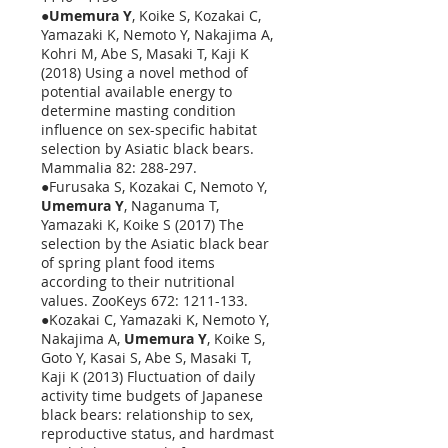
●
Umemura Y
, Koike S, Kozakai C,
Yamazaki K, Nemoto Y, Nakajima A,
Kohri M, Abe S, Masaki T, Kaji K
(2018) Using a novel method of
potential available energy to
determine masting condition
influence on sex-specific habitat
selection by Asiatic black bears.
Mammalia 82: 288-297.
●Furusaka S, Kozakai C, Nemoto Y,
Umemura Y
, Naganuma T,
Yamazaki K, Koike S (2017) The
selection by the Asiatic black bear
of spring plant food items
according to their nutritional
values. ZooKeys 672:
1211-133
.
●Kozakai C, Yamazaki K, Nemoto Y,
Nakajima A,
Umemura Y
,
Koike S,
Goto Y, Kasai S, Abe S, Masaki T,
Kaji K (2013) Fluctuation of daily
activity time budgets of Japanese
black bears: relationship to sex,
reproductive status, and hardmast