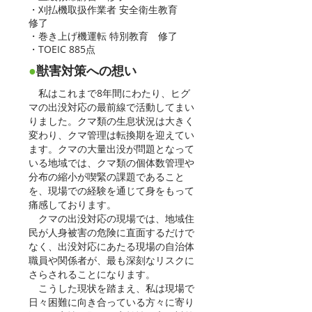
・刈払機取扱作業者 安全衛生教育
修了
・巻き上げ機運転 特別教育 修了
・TOEIC 885点
●
獣害対策への想い
私はこれまで8年間にわたり、ヒグ
マの出没対応の最前線で活動してまい
りました。クマ類の生息状況は大きく
変わり、クマ管理は転換期を迎えてい
ます。クマの大量出没が問題となって
いる地域では、クマ類の個体数管理や
分布の縮小が喫緊の課題であること
を、現場での経験を通じて身をもって
痛感しております。
クマの出没対応の現場では、地域住
民が人身被害の危険に直面するだけで
なく、出没対応にあたる現場の自治体
職員や関係者が、最も深刻なリスクに
さらされることになります。
こうした現状を踏まえ、私は現場で
日々困難に向き合っている方々に寄り