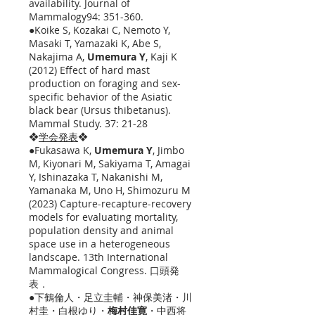
availability. Journal of
Mammalogy94: 351-360.
●Koike S, Kozakai C, Nemoto Y,
Masaki T, Yamazaki K, Abe S,
Nakajima A,
Umemura Y
, Kaji K
(2012) Effect of hard mast
production on foraging and sex-
specific behavior of the Asiatic
black bear (Ursus thibetanus).
Mammal Study. 37: 21-28
❖
学会発表
❖
●Fukasawa K,
Umemura Y
, Jimbo
M, Kiyonari M, Sakiyama T, Amagai
Y, Ishinazaka T, Nakanishi M,
Yamanaka M, Uno H, Shimozuru M
(2023) Capture-recapture-recovery
models for evaluating mortality,
population density and animal
space use in a heterogeneous
landscape. 13th International
Mammalogical Congress. 口頭発
表．
●下鶴倫人・足立圭輔・神保美渚・川
村圭・白根ゆり・
梅村佳寛
・中西将