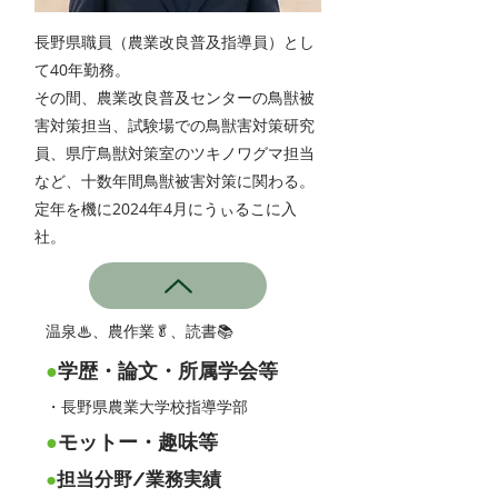
長野県職員（農業改良普及指導員）とし
て40年勤務。
その間、農業改良普及センターの鳥獣被
害対策担当、試験場での鳥獣害対策研究
員、県庁鳥獣対策室のツキノワグマ担当
など、十数年間鳥獣被害対策に関わる。
定年を機に2024年4月にうぃるこに入
社。
温泉♨、農作業🥬、読書📚
●
学歴・論文・所属学会等
・長野県農業大学校指導学部
●
モットー・趣味等
●
担当分野/業務実績