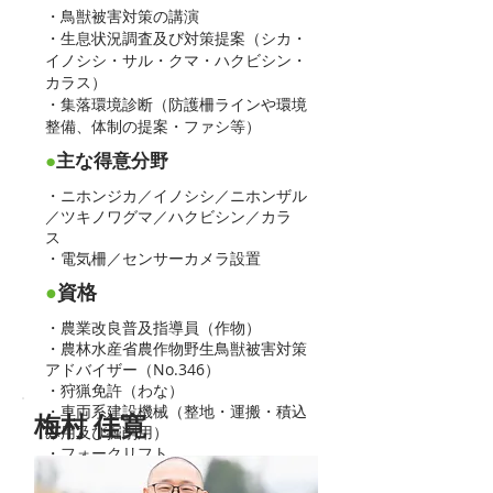
・鳥獣被害対策の講演
・生息状況調査及び対策提案（シカ・
イノシシ・サル・クマ・ハクビシン・
カラス）
・集落環境診断（防護柵ラインや環境
整備、体制の提案・ファシ等）
●
主な得意分野
・ニホンジカ／イノシシ／ニホンザル
／ツキノワグマ／ハクビシン／カラ
ス
・電気柵／センサーカメラ設置
●
資格
・農業改良普及指導員（作物）
・農林水産省農作物野生鳥獣被害対策
アドバイザー（No.346）
・狩猟免許（わな）
・車両系建設機械（整地・運搬・積込
梅村 佳寛
み用及び掘削用）
・フォークリフト