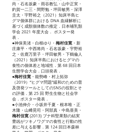
尚・石名坂豪・雨谷教弘・山中正実・
釣賀一二三・間野勉・坪田敏男・深澤
圭太・宇野裕之（2021）知床半島ヒ
グマ個体群における DNA 血縁解析に
基づく成獣個体数の推定．日本哺乳類
学会 2021 年度大会． ポスター発
表．
●神保美渚・白根ゆり・
梅村佳寛
・新
庄康平・中西将尚・石名坂豪・宇野裕
之・佐鹿万里子・坪田敏男・下鶴倫人
（2021）知床半島におけるヒグマの
食性の個体差と地域性．第 68 回日本
生態学会大会．口頭発表．
●
梅村佳寛
・能勢峰・村上拓弥
（2019）“ヒグマ問題”緩和のための普
及啓発ツールとしてのSNSの役割とそ
の評価．第 25 回 野生生物と社会学
会．ポスター発表．
●小池伸介・小坂井千夏・根本唯・正
木隆・山﨑晃司・阿部真・中島亜美・
梅村佳寛
(2013) ブナ科堅果類の結実
豊凶がツキノワグマの食性と行動の性
差に与える影響．第 124 回日本森林