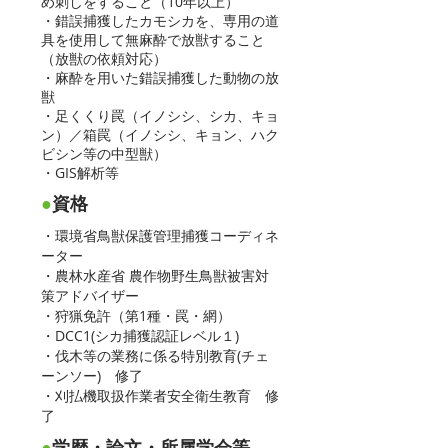
め刺しをすること（10年以上）
・錯誤捕獲したカモシカを、専用の道
具を使用して無麻酔で放獣すること
（放獣の依頼対応）
・麻酔を用いた錯誤捕獲した動物の放
獣
・足くくり罠（イノシシ、シカ、キョ
ン）／箱罠（イノシシ、キョン、ハク
ビシン等の中型獣）
・GIS解析等
●
資格
・環境省鳥獣保護管理捕獲コーディネ
ーター
・農林水産省 農作物野生鳥獣被害対
策アドバイザー
・狩猟免許（第1種・罠・網）
・DCC1(シカ捕獲認証レベル１)
・伐木等の業務に係る特別教育(チェ
ーンソー) 修了
・刈払機取扱作業者安全衛生教育 修
了
●
学歴・論文・所属学会等