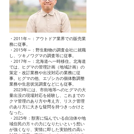
・2011年～：アウトドア業界での販売業
務に従事。
・2015年～：野生動物の調査会社に就職
し、ツキノワグマの調査等に従事。
・2017年～：北海道へ一時移住。北海道
では、ヒグマの管理計画（地域計画）の
策定・改訂業務や出没対応の業務に従
事。ヒグマの他、エゾシカの個体数調整
業務や生息状況調査などにも従事。
2023年には、市街地等へのヒグマの大
量出没の現場対応を経験し、これまでの
クマ管理のあり方や考え方、リスク管理
のあり方に大きな疑問を持つきっかけと
なった。
・2025年：獣害に悩んでいる自治体や地
域住民の方々の力になりたいという想い
が強くなり、実情に即した実効性の高い