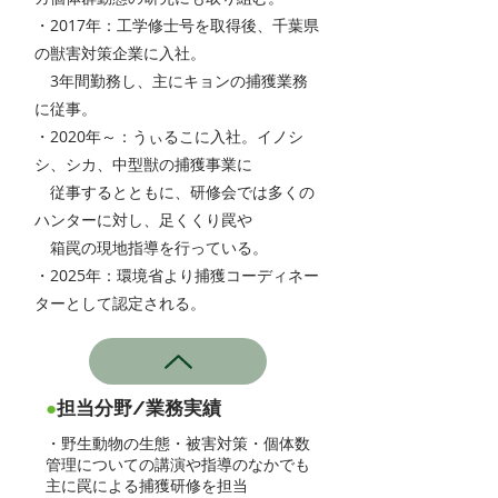
・2017年：工学修士号を取得後、千葉県
の獣害対策企業に入社。
3年間勤務し、主にキョンの捕獲業務
に従事。
・2020年～：うぃるこに入社。イノシ
シ、シカ、中型獣の捕獲事業に
従事するとともに、研修会では多くの
ハンターに対し、足くくり罠や
箱罠の現地指導を行っている。
・2025年：環境省より捕獲コーディネー
ターとして認定される。
●
担当分野/業務実績
・野生動物の生態・被害対策・個体数
管理についての講演や指導のなかでも
主に罠による捕獲研修を担当