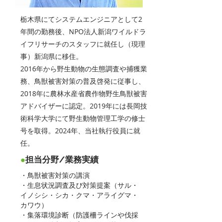
栃木県にてシステムエンジニアとして2
年間の勤務後、NPO法人新潟ワイルドラ
イフリサーチのスタッフに就任し（現理
事）新潟県に移住。
2016年から野生動物の生態調査や捕獲業
務、鳥獣被害対策の普及啓発に従事し、
2018年に農林水産省農作物野生鳥獣被害
アドバイザーに認定。2019年には長岡技
術科学大学にて野生動物管理工学の修士
号を取得。2024年、当社執行役員に就
任。
●
担当分野/業務実績
・鳥獣被害対策の講演
・生息状況調査及び対策提案（サル・
イノシシ・シカ・クマ・アライグマ・
カワウ）
・集落環境診断（防護柵ラインや伐採