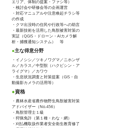
エリア、体制の提案・ファシ等）
・検討会や研修会等の企画運営
・対応マニュアルや注意喚起チラシ等
の作成
・クマ出没時の住民や行政等への助言
・最新技術を活用した鳥獣被害対策の
実証（QGIS・ドローン・AIカメラ解
析・捕獲通知システム） 等
●
主な得意分野
・イノシシ／ツキノワグマ／ニホンザ
ル／カラス／中型獣（ハクビシン・ア
ライグマ）／カワウ
・生息状況調査と対策提案（GIS・自
動撮影カメラの活用等）
●
資格
・農林水産省農作物野生鳥獣被害対策
アドバイザー（No.456）
・鳥獣管理士１級
・狩猟免許（第１種・わな・網）
・刈払機取扱作業者安全衛生教育修了