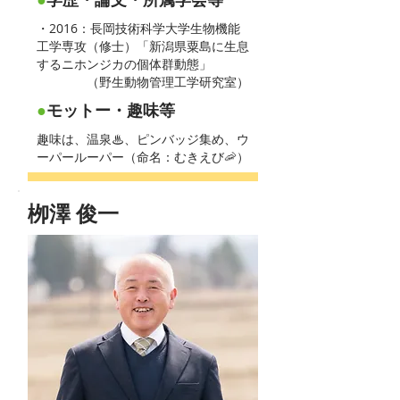
・2016：長岡技術科学大学生物機能
工学専攻（修士）「新潟県粟島に生息
するニホンジカの個体群動態」
（野生動物管理工学研究室）
●
モットー・趣味等
趣味は、温泉♨、ピンバッジ集め、ウ
ーパールーパー（命名：むきえび🦐）
栁澤 俊一