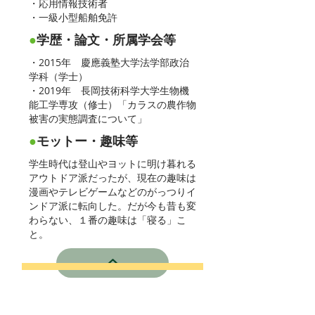
・応用情報技術者
・一級小型船舶免許
●
学歴・論文・所属学会等
・2015年 慶應義塾大学法学部政治
学科（学士）
・2019年 長岡技術科学大学生物機
能工学専攻（修士）「カラスの農作物
被害の実態調査について」
●
モットー・趣味等
学生時代は登山やヨットに明け暮れる
アウトドア派だったが、現在の趣味は
漫画やテレビゲームなどのがっつりイ
ンドア派に転向した。だが今も昔も変
わらない、１番の趣味は「寝る」こ
と。