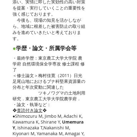
添い、実情に即した実効性の高い対策
を提案・実行していくことの重要性を
強く感じております。
今後も、現場の知見を活かしなが
ら、地域に根差した被害防止の取り組
みを進めていきたいと考えておりま
す。
●
学歴・論文・所属学会等
・最終学歴：東京農工大学大学院 農
学府 自然環境保全学専攻 修士課程 修
了
＜修士論文＞梅村佳寛（2011）日光
足尾山地におけるブナ科堅果資源量の
分布と年次変動に関連した
ツキノワグマの土地利用
研究．東京農工大学大学院農学府．
・論文・執筆など：
❖
査読付き論文
❖
●Shimozuru M, Jimbo M, Adachi K,
Kawamura K, Shirane Y,
Umemura
Y
, Ishinazaka T,Nakanishi M,
Kiyonari M, Yamanaka M, Amagai Y,