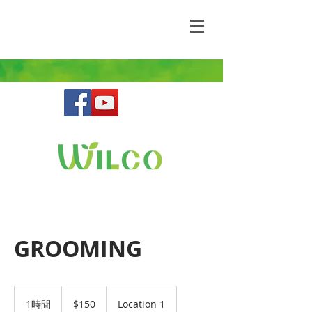
野生動物との共存を目指す鳥獣害コンサルティ
ングファーム
GROOMING
150
米
1時間
1
$150
Location 1
ド