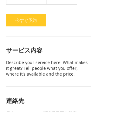
時
ル
今すぐ予約
サービス内容
Describe your service here. What makes
it great? Tell people what you offer,
where it’s available and the price.
連絡先
日本、〒940-2127 新潟県長岡市新産４−１
−１０