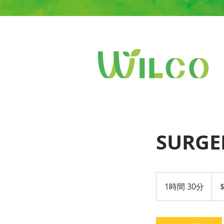
SURGE
200
米
1時間 30分
1
ド
ル
時
3
0