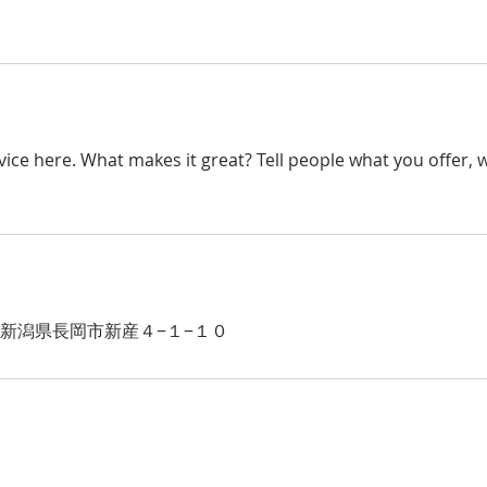
ice here. What makes it great? Tell people what you offer, wh
27 新潟県長岡市新産４−１−１０